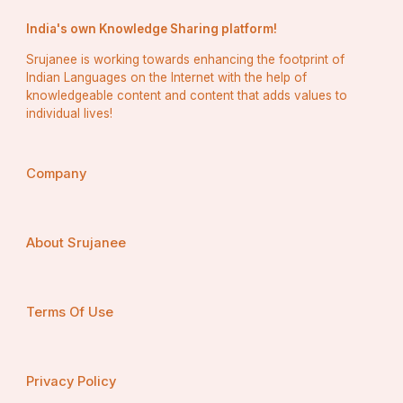
India's own Knowledge Sharing platform!
c) लोकगीत और कहानियाँ
Srujanee is working towards enhancing the footprint of
d) वैज्ञानिक शोध
Indian Languages on the Internet with the help of
knowledgeable content and content that adds values to
individual lives!
उत्तर:
 c) लोकगीत और कहानियाँ
Company
7. कुमाऊँनी भाषा का साहित्य किस प्रकार की विविधता 
को दर्शाता है?
About Srujanee
a) प्राकृतिक विविधता
b) धार्मिक विविधता
Terms Of Use
c) भाषाई और सांस्कृतिक विविधता
d) तकनीकी विविधता
Privacy Policy