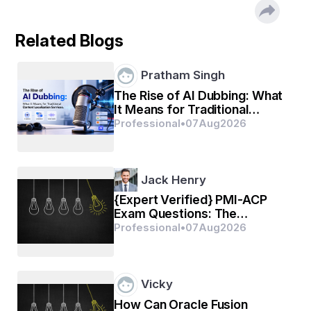
a) द्रविड़ परिवार
b) तिब्बती-बर्मी परिवार
Related Blogs
c) इंडो-आर्यन परिवार
Pratham Singh
d) ऑस्ट्रो-एशियाटिक परिवार
The Rise of AI Dubbing: What
It Means for Traditional
उत्तर:
 c) इंडो-आर्यन परिवार
Content Localization
Professional
•
07
Aug
2026
Services
Jack Henry
3. कुमाऊँनी भाषा की कितनी मुख्य बोलियाँ हैं?
{Expert Verified} PMI-ACP
a) 2
Exam Questions: The
Smartest Way to Prepare
Professional
•
07
Aug
2026
This Year
b) 4
c) 6
Vicky
d) 8
How Can Oracle Fusion