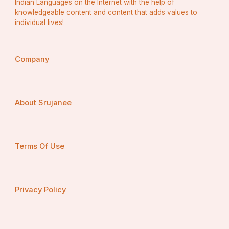
Indian Languages on the Internet with the help of
बता फिर तुझे किस तरह हिम्मत से अपनाऊंँ ।
knowledgeable content and content that adds values to
individual lives!
मैं पूछ बैठी उससे
Company
तुझसे कभी धोखा न खा लूं
तेरी चाहत में कहीं मौत ना अपना लूं
About Srujanee
बोल पड़ी वो, तेरी सहेली हूंँ साथ चलूंगी तब तक
एक पहेली तेरे मन की पहुंचा ना दूं रब तक।।
Terms Of Use
Privacy Policy
Nazima
@saf e gazal