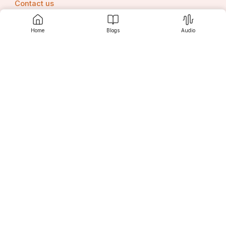
Contact us
Home
Blogs
Audio
Srujanee
Discover
For Readers
For Writers
Editor